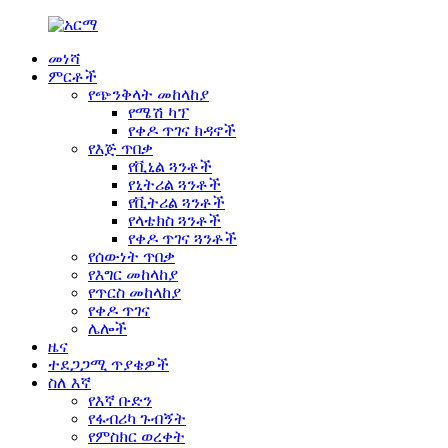
መነሻ
ምርቶች
የጭንቅላት መከላከያ
የሜሽ ካፕ
የቀዶ ጥገና ክዳኖች
የእጅ ጥበቃ
የቪኒል ጓንቶች
የኒትሪል ጓንቶች
የቪትሪል ጓንቶች
የላቴክስ ጓንቶች
የቀዶ ጥገና ጓንቶች
የሰውነት ጥበቃ
የእግር መከላከያ
የጥርስ መከላከያ
የቀዶ ጥገና
ሌሎች
ዜና
ተደጋጋሚ ጥያቄዎች
ስለ እኛ
የእኛ ቡድን
የፋብሪካ ጉብኝት
የምስክር ወረቀት