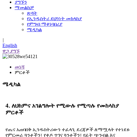
ያግኙን
ማመልከቻ
ጽዳት
የኢንዱስትሪ ደህንነት መከላከያ
የምግብ ማቀነባበሪያ
ሜዲካል
|
English
ዋጋ ያግኙ
መነሻ
ምርቶች
ሜዲካል
4. ለህክምና አገልግሎት የሚውሉ የሚጣሉ የመከላከያ
ምርቶች
የጤና አጠባበቅ ኢንዱስትሪውን ተፈላጊ ደረጃዎች ለማሟላት የተነደፉ
የምርመራ ጓንቶችን፣ የቀዶ ጥገና ጓንቶችን፣ የፊት ጭንብል እና