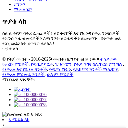
ያግኙን
ማመልከቻ
ጥያቄ ላክ
ስለ ሊቲየም ባትሪ ፈጠራዎች፣ ልዩ ቅናሾች እና የኢንዱስትሪ ግንዛቤዎች
የቅርብ ጊዜ ዝመናዎችን ለማግኘት ለጋዜጣችን ይመዝገቡ - በቀጥታ ወደ
የገቢ መልእክት ሳጥንዎ ይላካሉ!
ጥያቄ ላክ
© የቅጂ መብት - 2010-2025፡ መብቱ በህግ የተጠበቀ ነው።
ተለይተው
የቀረቡ ምርቶች
,
የጣቢያ ካርታ
,
ፔ አፕሮን
,
የቀዶ ጥገና ስሊፐርስ የሚጣሉ
,
የኒትሪል እና የቪኒል ጓንቶች
,
የጫማ ሽፋን
,
የሕክምና ጓንቶች ማሌዥያ
,
የኒትሪል ምርመራ ጓንቶች
,
ሁሉም ምርቶች
ማህበራዊ አገናኞች፡
ኢሜይል ላክ
x