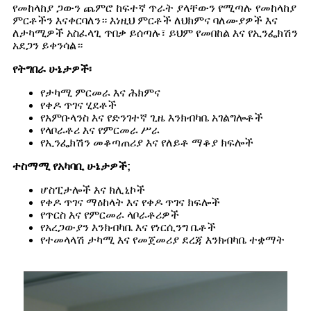
የመከላከያ ጋውን ጨምሮ ከፍተኛ ጥራት ያላቸውን የሚጣሉ የመከላከያ
ምርቶችን እናቀርባለን። እነዚህ ምርቶች ለህክምና ባለሙያዎች እና
ለታካሚዎች አስፈላጊ ጥበቃ ይሰጣሉ፣ ይህም የመበከል እና የኢንፌክሽን
አደጋን ይቀንሳል።
የትግበራ ሁኔታዎች፡
የታካሚ ምርመራ እና ሕክምና
የቀዶ ጥገና ሂደቶች
የአምቡላንስ እና የድንገተኛ ጊዜ እንክብካቤ አገልግሎቶች
የላቦራቶሪ እና የምርመራ ሥራ
የኢንፌክሽን መቆጣጠሪያ እና የለይቶ ማቆያ ክፍሎች
ተስማሚ የአካባቢ ሁኔታዎች;
ሆስፒታሎች እና ክሊኒኮች
የቀዶ ጥገና ማዕከላት እና የቀዶ ጥገና ክፍሎች
የጥርስ እና የምርመራ ላቦራቶሪዎች
የአረጋውያን እንክብካቤ እና የነርሲንግ ቤቶች
የተመላላሽ ታካሚ እና የመጀመሪያ ደረጃ እንክብካቤ ተቋማት