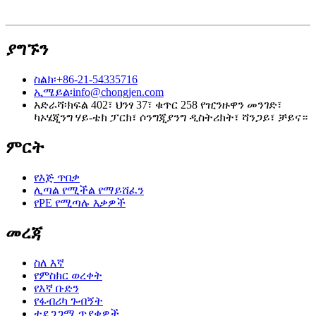
ያግኙን
ስልክ፡
+86-21-54335716
ኢሜይል፡
info@chongjen.com
አድራሻ፡
ክፍል 402፣ ህንፃ 37፣ ቁጥር 258 የዢንዙዋን መንገድ፣
ካኦሄጂንግ ሃይ-ቴክ ፓርክ፣ ሶንግጂያንግ ዲስትሪክት፣ ሻንጋይ፣ ቻይና።
ምርት
የእጅ ጥበቃ
ሊጣል የሚችል የማይሸፈን
የPE የሚጣሉ እቃዎች
መረጃ
ስለ እኛ
የምስክር ወረቀት
የእኛ ቡድን
የፋብሪካ ጉብኝት
ተደጋጋሚ ጥያቄዎች