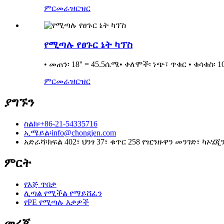
ምርመራ
ዝርዝር
የሚጣሉ የፀጉር ኔት ካፕስ
• መጠን፡ 18'' = 45.5ሴሜ• ቀለሞች፡ ነጭ፣ ጥቁር • ቁሳቁስ፡ 
ምርመራ
ዝርዝር
ያግኙን
ስልክ፡
+86-21-54335716
ኢሜይል፡
info@chongjen.com
አድራሻ፡
ክፍል 402፣ ህንፃ 37፣ ቁጥር 258 የዢንዙዋን መንገድ፣ ካኦሄ
ምርት
የእጅ ጥበቃ
ሊጣል የሚችል የማይሸፈን
የPE የሚጣሉ እቃዎች
መረጃ