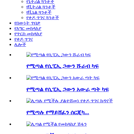
የኒትሪል ጓንቶች
የቪትሪል ጓንቶች
የቪኒል ጓንቶች
የቀዶ ጥገና ጓንቶች
የሰውነት ጥበቃ
የእግር መከላከያ
የጥርስ መከላከያ
የቀዶ ጥገና
ሌሎች
የሚጣል የሲፒኢ ጋውን ሹራብ ካፍ
የሚጣል የሲፒኢ ጋውን አውራ ጣት ካፍ
የሚጣሉ የማይሸፈን ሰርጂካ...