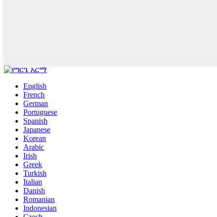
English
French
German
Portuguese
Spanish
Japanese
Korean
Arabic
Irish
Greek
Turkish
Italian
Danish
Romanian
Indonesian
Czech