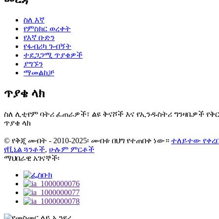
ስለ እኛ
የምስክር ወረቀት
የእኛ ቡድን
የፋብሪካ ጉብኝት
ተደጋጋሚ ጥያቄዎች
ያግኙን
ማመልከቻ
ጥያቄ ላክ
ስለ ሊቲየም ባትሪ ፈጠራዎች፣ ልዩ ቅናሾች እና የኢንዱስትሪ ግንዛቤዎች የቅ
ጥያቄ ላክ
© የቅጂ መብት - 2010-2025፡ መብቱ በህግ የተጠበቀ ነው።
ተለይተው የቀረ
የቪኒል ጓንቶች
,
ሁሉም ምርቶች
ማህበራዊ አገናኞች፡