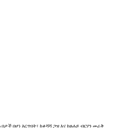
% በታች በሆነ እርጥበት፣ ከቆሻሻ ጋዝ እና ከፀሐይ ብርሃን መራቅ