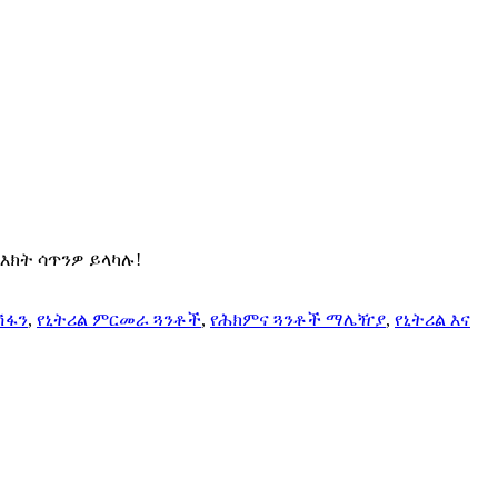
እክት ሳጥንዎ ይላካሉ!
ሽፋን
,
የኒትሪል ምርመራ ጓንቶች
,
የሕክምና ጓንቶች ማሌዥያ
,
የኒትሪል እና