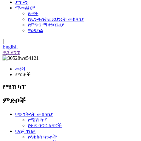
ያግኙን
ማመልከቻ
ጽዳት
የኢንዱስትሪ ደህንነት መከላከያ
የምግብ ማቀነባበሪያ
ሜዲካል
|
English
ዋጋ ያግኙ
መነሻ
ምርቶች
የሜሽ ካፕ
ምድቦች
የጭንቅላት መከላከያ
የሜሽ ካፕ
የቀዶ ጥገና ክዳኖች
የእጅ ጥበቃ
የላቴክስ ጓንቶች