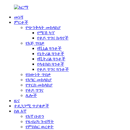
መነሻ
ምርቶች
የጭንቅላት መከላከያ
የሜሽ ካፕ
የቀዶ ጥገና ክዳኖች
የእጅ ጥበቃ
የቪኒል ጓንቶች
የኒትሪል ጓንቶች
የቪትሪል ጓንቶች
የላቴክስ ጓንቶች
የቀዶ ጥገና ጓንቶች
የሰውነት ጥበቃ
የእግር መከላከያ
የጥርስ መከላከያ
የቀዶ ጥገና
ሌሎች
ዜና
ተደጋጋሚ ጥያቄዎች
ስለ እኛ
የእኛ ቡድን
የፋብሪካ ጉብኝት
የምስክር ወረቀት