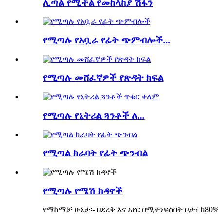
ሊጣል የሚችል የመከላከያ ሽፋን
የሚጣሉ የአቧራ የፊት ጭምብሎች...
የሚጣሉ መሸፈኛዎች የጽዳት ክፍል
የሚጣሉ የኒትሪል ጓንቶች ለ...
የሚጣል ክራባት የፊት ጭንብል
የሚጣሉ የሜሽ ክዳኖች
የማከማቻ ሁኔታ፡- በደረቅ እና አየር በሚተነፍስበት ቦታ፣ ከ80