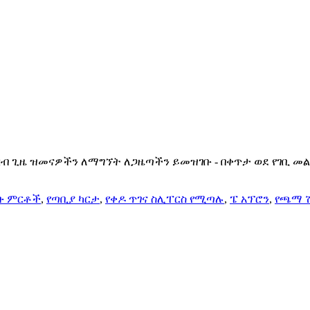
ርብ ጊዜ ዝመናዎችን ለማግኘት ለጋዜጣችን ይመዝገቡ - በቀጥታ ወደ የገቢ መል
ቡ ምርቶች
,
የጣቢያ ካርታ
,
የቀዶ ጥገና ስሊፐርስ የሚጣሉ
,
ፔ አፕሮን
,
የጫማ 