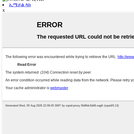
ኢሜይል ላክ
x