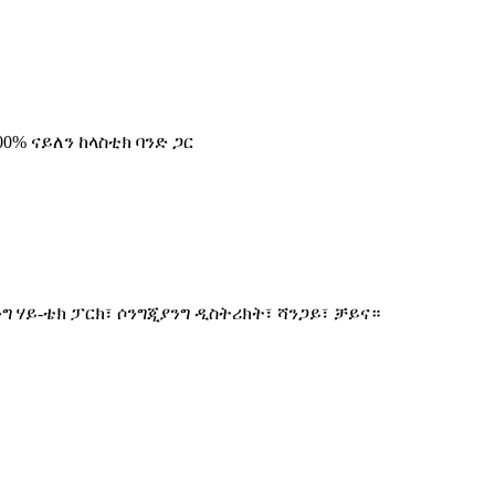
100% ናይለን ከላስቲክ ባንድ ጋር
ጂንግ ሃይ-ቴክ ፓርክ፣ ሶንግጂያንግ ዲስትሪክት፣ ሻንጋይ፣ ቻይና።