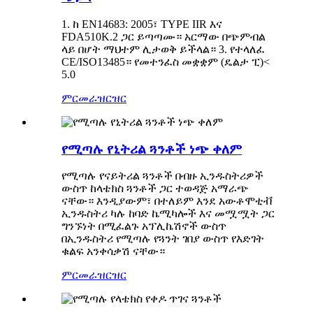
1. ከ EN14683: 2005፣ TYPE IIR እና
FDA510K.2 ጋር ይጣጣሙ። አርማው በጭምብል
ላይ በሆት ማህተም ሊታወቅ ይችላል። 3. የተላለፈ
CE/ISO13485። የመተንፈስ መቋቋም (ዴልታ ፒ)<
5.0
ምርመራ
ዝርዝር
የሚጣሉ የኒትሪል ጓንቶች ነጭ ቀለም
የሚጣሉ የናይትሪል ጓንቶች በብዙ ኢንዱስትሪዎች
ውስጥ ከላቴክስ ጓንቶች ጋር ተወዳጅ አማራጭ
ናቸው። እንዲያውም፣ በተለይም እንደ አውቶሞቲቭ
ኢንዱስትሪ ካሉ ከባድ ኬሚካሎች እና መሟሟት ጋር
ግንኙነት በሚፈልጉ አፕሊኬሽኖች ውስጥ
በኢንዱስትሪ የሚጣሉ የጓንት ገበያ ውስጥ የእድገት
ቁልፍ አንቀሳቃሽ ናቸው።
ምርመራ
ዝርዝር