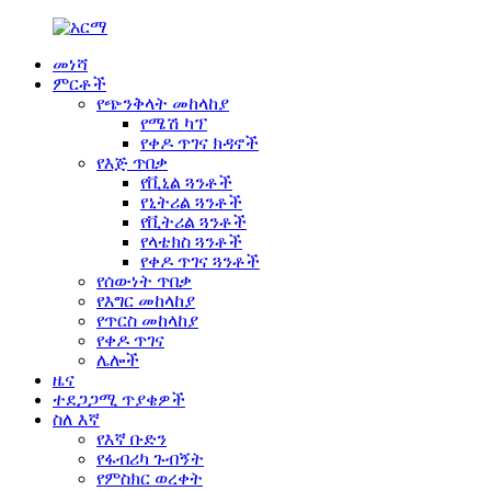
መነሻ
ምርቶች
የጭንቅላት መከላከያ
የሜሽ ካፕ
የቀዶ ጥገና ክዳኖች
የእጅ ጥበቃ
የቪኒል ጓንቶች
የኒትሪል ጓንቶች
የቪትሪል ጓንቶች
የላቴክስ ጓንቶች
የቀዶ ጥገና ጓንቶች
የሰውነት ጥበቃ
የእግር መከላከያ
የጥርስ መከላከያ
የቀዶ ጥገና
ሌሎች
ዜና
ተደጋጋሚ ጥያቄዎች
ስለ እኛ
የእኛ ቡድን
የፋብሪካ ጉብኝት
የምስክር ወረቀት