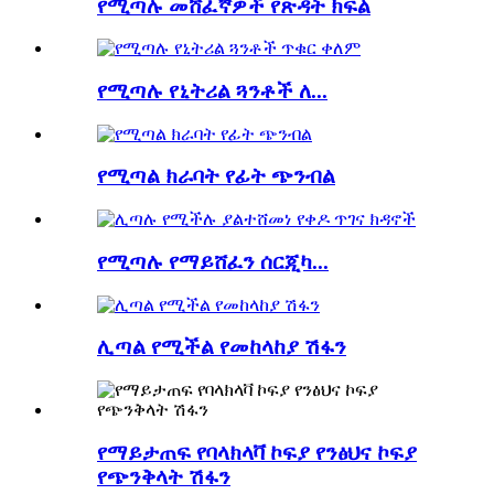
የሚጣሉ መሸፈኛዎች የጽዳት ክፍል
የሚጣሉ የኒትሪል ጓንቶች ለ...
የሚጣል ክራባት የፊት ጭንብል
የሚጣሉ የማይሸፈን ሰርጂካ...
ሊጣል የሚችል የመከላከያ ሽፋን
የማይታጠፍ የባላክላቫ ኮፍያ የንፅህና ኮፍያ
የጭንቅላት ሽፋን