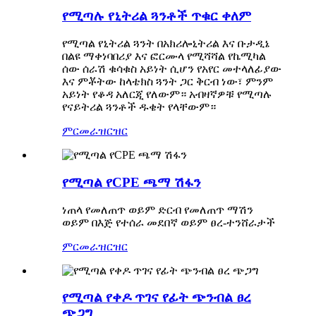
የሚጣሉ የኒትሪል ጓንቶች ጥቁር ቀለም
የሚጣል የኒትሪል ጓንት በአክሪሎኒትሪል እና ቡታዲኔ
በልዩ ማቀነባበሪያ እና ፎርሙላ የሚሻሻል የኬሚካል
ሰው ሰራሽ ቁሳቁስ አይነት ሲሆን የአየር መተላለፊያው
እና ምቾትው ከላቴክስ ጓንት ጋር ቅርብ ነው፣ ምንም
አይነት የቆዳ አለርጂ የለውም። አብዛኛዎቹ የሚጣሉ
የናይትሪል ጓንቶች ዱቄት የላቸውም።
ምርመራ
ዝርዝር
የሚጣል የCPE ጫማ ሽፋን
ነጠላ የመለጠጥ ወይም ድርብ የመለጠጥ ማሽን
ወይም በእጅ የተሰራ መደበኛ ወይም ፀረ-ተንሸራታች
ምርመራ
ዝርዝር
የሚጣል የቀዶ ጥገና የፊት ጭንብል ፀረ
ጭጋግ