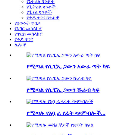
የኒትሪል ጓንቶች
የቪትሪል ጓንቶች
የቪኒል ጓንቶች
የቀዶ ጥገና ጓንቶች
የሰውነት ጥበቃ
የእግር መከላከያ
የጥርስ መከላከያ
የቀዶ ጥገና
ሌሎች
የሚጣል የሲፒኢ ጋውን አውራ ጣት ካፍ
የሚጣል የሲፒኢ ጋውን ሹራብ ካፍ
የሚጣሉ የአቧራ የፊት ጭምብሎች...