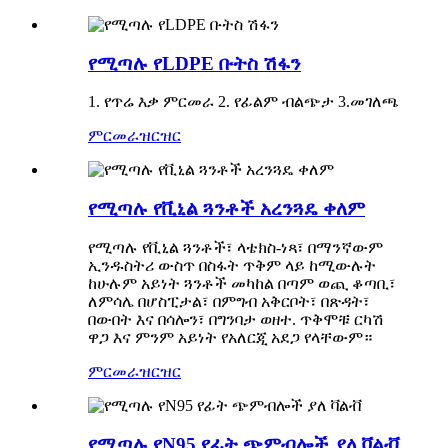
የሚጣሉ የLDPE ቡትስ ሽፋን
1. የጥሬ እቃ ምርመራ 2. የፊልም ብልጭታ 3.መገለጫ
ምርመራ
ዝርዝር
የሚጣሉ የቪኒል ጓንቶች አረንጓዴ ቀለም
የሚጣሉ የቪኒል ጓንቶች፣ ላቴክስ-ነጻ፣ በማንኛውም
ኢንዱስትሪ ውስጥ በስፋት ጥቅም ላይ ከሚውሉት
ከሁሉም አይነት ጓንቶች መካከል በጣም ወጪ ቆጣቢ፣
ለምሳሌ በሆስፒታል፣ በምግብ አቅርቦት፣ በጽዳት፣
በውበት እና በሳሎን፣ በግንባታ ወዘተ. ጥቅሞቹ ርካሽ
ዋጋ እና ምንም አይነት የአለርጂ አደጋ የላቸውም።
ምርመራ
ዝርዝር
የሚጣሉ የN95 የፊት ጭምብሎች ያለ ቫልቭ