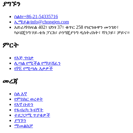
ያግኙን
ስልክ፡
+86-21-54335716
ኢሜይል፡
info@chongjen.com
አድራሻ፡
ክፍል 402፣ ህንፃ 37፣ ቁጥር 258 የዢንዙዋን መንገድ፣
ካኦሄጂንግ ሃይ-ቴክ ፓርክ፣ ሶንግጂያንግ ዲስትሪክት፣ ሻንጋይ፣ ቻይና።
ምርት
የእጅ ጥበቃ
ሊጣል የሚችል የማይሸፈን
የPE የሚጣሉ እቃዎች
መረጃ
ስለ እኛ
የምስክር ወረቀት
የእኛ ቡድን
የፋብሪካ ጉብኝት
ተደጋጋሚ ጥያቄዎች
ያግኙን
ማመልከቻ