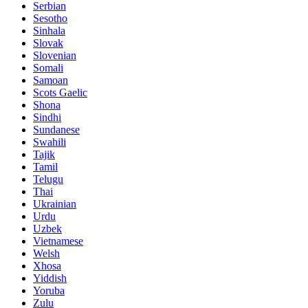
Serbian
Sesotho
Sinhala
Slovak
Slovenian
Somali
Samoan
Scots Gaelic
Shona
Sindhi
Sundanese
Swahili
Tajik
Tamil
Telugu
Thai
Ukrainian
Urdu
Uzbek
Vietnamese
Welsh
Xhosa
Yiddish
Yoruba
Zulu