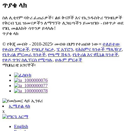
ጥያቄ ላክ
ስለ ሊቲየም ባትሪ ፈጠራዎች፣ ልዩ ቅናሾች እና የኢንዱስትሪ ግንዛቤዎች
የቅርብ ጊዜ ዝመናዎችን ለማግኘት ለጋዜጣችን ይመዝገቡ - በቀጥታ ወደ
የገቢ መልእክት ሳጥንዎ ይላካሉ!
ጥያቄ ላክ
© የቅጂ መብት - 2010-2025፡ መብቱ በህግ የተጠበቀ ነው።
ተለይተው
የቀረቡ ምርቶች
,
የጣቢያ ካርታ
,
ፔ አፕሮን
,
የሕክምና ጓንቶች ማሌዥያ
,
የኒትሪል ምርመራ ጓንቶች
,
የጫማ ሽፋን
,
የኒትሪል እና የቪኒል ጓንቶች
,
የቀዶ ጥገና ስሊፐርስ የሚጣሉ
,
ሁሉም ምርቶች
ማህበራዊ አገናኞች፡
ኢሜይል ላክ
x
English