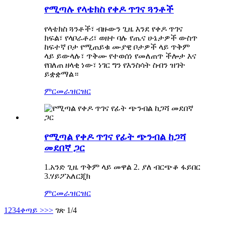
የሚጣሉ የላቴክስ የቀዶ ጥገና ጓንቶች
የላቴክስ ጓንቶች፣ ብዙውን ጊዜ እንደ የቀዶ ጥገና
ክፍል፣ የላቦራቶሪ፣ ወዘተ ባሉ የጤና ሁኔታዎች ውስጥ
ከፍተኛ ቦታ የሚጠይቁ ሙያዊ ቦታዎች ላይ ጥቅም
ላይ ይውላሉ፣ ጥቅሙ የተወሰነ የመለጠጥ ችሎታ እና
የበለጠ ዘላቂ ነው፣ ነገር ግን የእንስሳት ስብን ዝገት
ይቋቋማል።
ምርመራ
ዝርዝር
የሚጣል የቀዶ ጥገና የፊት ጭንብል ከጋሻ
መደበኛ ጋር
1.አንድ ጊዜ ጥቅም ላይ መዋል 2. ያለ ብርጭቆ ፋይበር
3.ሃይፖአለርጂክ
ምርመራ
ዝርዝር
1
2
3
4
ቀጣይ >
>>
ገጽ 1/4