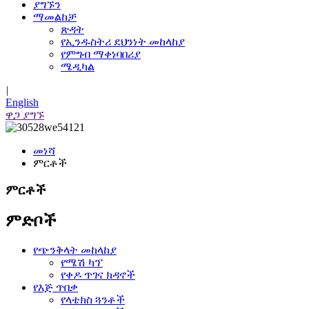
ያግኙን
ማመልከቻ
ጽዳት
የኢንዱስትሪ ደህንነት መከላከያ
የምግብ ማቀነባበሪያ
ሜዲካል
|
English
ዋጋ ያግኙ
መነሻ
ምርቶች
ምርቶች
ምድቦች
የጭንቅላት መከላከያ
የሜሽ ካፕ
የቀዶ ጥገና ክዳኖች
የእጅ ጥበቃ
የላቴክስ ጓንቶች