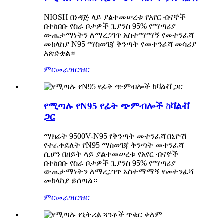
NIOSH በነዳጅ ላይ ያልተመሠረቱ የአየር ብናኞች
በተከበቡ የስራ ቦታዎች ቢያንስ 95% የማጣሪያ
ውጤታማነትን ለማረጋገጥ አስተማማኝ የመተንፈሻ
መከላከያ N95 ማስወገጃ ቅንጣት የመተንፈሻ መሳሪያ
አጽድቋል።
ምርመራ
ዝርዝር
የሚጣሉ የN95 የፊት ጭምብሎች ከቫልቭ
ጋር
ማክሬት 9500V-N95 የቅንጣት መተንፈሻ በኒዮሽ
የተፈቀደለት የN95 ማስወገጃ ቅንጣት መተንፈሻ
ሲሆን በዘይት ላይ ያልተመሠረቱ የአየር ብናኞች
በተከበቡ የስራ ቦታዎች ቢያንስ 95% የማጣሪያ
ውጤታማነትን ለማረጋገጥ አስተማማኝ የመተንፈሻ
መከላከያ ይሰጣል።
ምርመራ
ዝርዝር