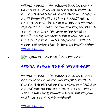
የሚጣል የኒትሪል ጓንት በአክሪሎኒትሪል እና ቡታዲኔ
በልዩ ማቀነባበሪያ እና ፎርሙላ የሚሻሻል የኬሚካል
ሰው ሰራሽ ቁሳቁስ አይነት ሲሆን የአየር መተላለፊያው
እና ምቾትው ምንም አይነት የቆዳ አለርጂ ሳይኖር
ከላቴክስ ጓንት ጋር ቅርብ ነው። አብዛኛዎቹ የሚጣሉ
የኒትሪል ጓንቶች ዱቄት የላቸውም። የሚጣሉ የኒትሪል
ጓንቶች በብዙ ኢንዱስትሪዎች ውስጥ ለላቴክስ
ጓንቶች ተወዳጅ አማራጭ ናቸው። እንደ እውነቱ
ከሆነ፣ በተለይም በ... ውስጥ በኢንዱስትሪ የሚጣሉ
የጓንት ገበያ ውስጥ የእድገት ቁልፍ አንቀሳቃሽ ናቸው።
ምርመራ
ዝርዝር
የሚጣሉ የኒትሪል ጓንቶች ሰማያዊ ቀለም
የሚጣል የኒትሪል ጓንት በአክሪሎኒትሪል እና ቡታዲኔ
በልዩ ማቀነባበሪያ እና ፎርሙላ የሚሻሻል የኬሚካል
ሰው ሰራሽ ቁሳቁስ አይነት ሲሆን የአየር መተላለፊያው
እና ምቾትው ከላቴክስ ጓንት ጋር ቅርብ ነው፣ ምንም
አይነት የቆዳ አለርጂ የለውም። አብዛኛዎቹ የሚጣሉ
የናይትሪል ጓንቶች ዱቄት የላቸውም።
ምርመራ
ዝርዝር