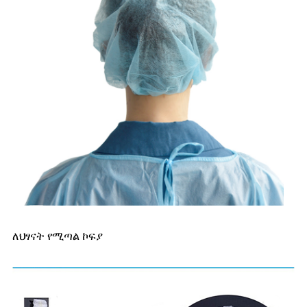
ለህፃናት የሚጣል ኮፍያ