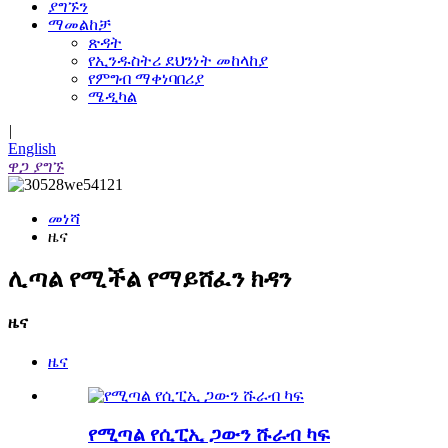
ያግኙን
ማመልከቻ
ጽዳት
የኢንዱስትሪ ደህንነት መከላከያ
የምግብ ማቀነባበሪያ
ሜዲካል
|
English
ዋጋ ያግኙ
መነሻ
ዜና
ሊጣል የሚችል የማይሸፈን ክዳን
ዜና
ዜና
የሚጣል የሲፒኢ ጋውን ሹራብ ካፍ