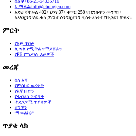
ስልክ፡
+86-21-54335716
ኢሜይል፡
info@chongjen.com
አድራሻ፡
ክፍል 402፣ ህንፃ 37፣ ቁጥር 258 የዢንዙዋን መንገድ፣
ካኦሄጂንግ ሃይ-ቴክ ፓርክ፣ ሶንግጂያንግ ዲስትሪክት፣ ሻንጋይ፣ ቻይና።
ምርት
የእጅ ጥበቃ
ሊጣል የሚችል የማይሸፈን
የPE የሚጣሉ እቃዎች
መረጃ
ስለ እኛ
የምስክር ወረቀት
የእኛ ቡድን
የፋብሪካ ጉብኝት
ተደጋጋሚ ጥያቄዎች
ያግኙን
ማመልከቻ
ጥያቄ ላክ