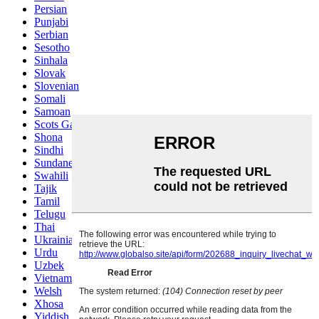
Persian
Punjabi
Serbian
Sesotho
Sinhala
Slovak
Slovenian
Somali
Samoan
Scots Gaelic
Shona
Sindhi
Sundanese
Swahili
Tajik
Tamil
Telugu
Thai
Ukrainian
Urdu
Uzbek
Vietnamese
Welsh
Xhosa
Yiddish