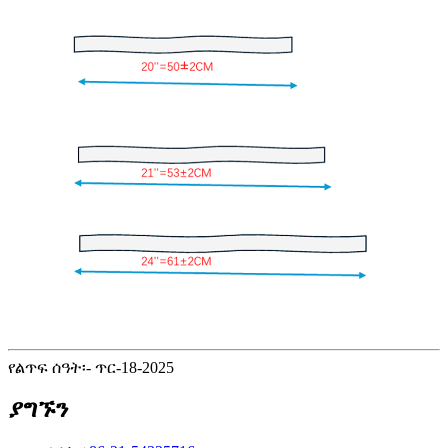
የልጥፍ ሰዓት፡- ጥር-18-2025
ያግኙን