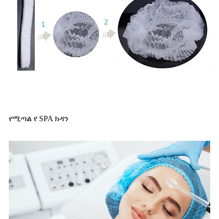
የሚጣል የ SPA ክዳን