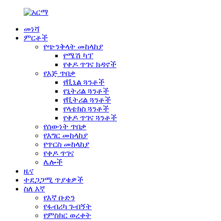
መነሻ
ምርቶች
የጭንቅላት መከላከያ
የሜሽ ካፕ
የቀዶ ጥገና ክዳኖች
የእጅ ጥበቃ
የቪኒል ጓንቶች
የኒትሪል ጓንቶች
የቪትሪል ጓንቶች
የላቴክስ ጓንቶች
የቀዶ ጥገና ጓንቶች
የሰውነት ጥበቃ
የእግር መከላከያ
የጥርስ መከላከያ
የቀዶ ጥገና
ሌሎች
ዜና
ተደጋጋሚ ጥያቄዎች
ስለ እኛ
የእኛ ቡድን
የፋብሪካ ጉብኝት
የምስክር ወረቀት