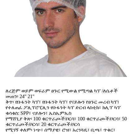
ለረጅም ወይም ወፍራም ፀጉር የሚውል የሚጣል ካፕ /ለሴቶች
መጠን፡ 24'' 21''
ቅጥ፡ የቡፋንት ካፕ፣ የቡፋንት ካፕ፣ የናይሎን የፀጉር መረብ ካፕ፣
የተለጠፈ ፖሊፕሮፒሊን የቡፋንት ካፕ ድርብ ላስቲክ፣ ክሊፕ ካፕ
ቁሳቁስ: SPP፣ ናይሎን፣ ኤስኤምኤስ
የማሸጊያ ቅጽ፡ 100 ቁርጥራጮች/ቦርሳ፣ 100 ቁርጥራጮች/ቦርሳ፣ 50
ቁርጥራጮች/ቦርሳ፣ 20 ቁርጥራጮች/ቦርሳ
የሚገኝ ቀለም፡ ነጭ፣ ሰማያዊ፣ ሮዝ፣ አረንጓዴ፣ ቢጫ፣ ጥቁር፣