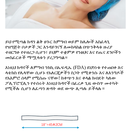
ይህ የሚጣል ክዳን ልቅ ፀጉር ከምግብ ወይም ከሌሎች አስፈላጊ
የዝግጅት ቦታዎች ጋር እንዳይገናኝ ለመከላከል በጭንቅላቱ ዙሪያ
ተዘርግቶ የተዘረጋ ሲሆን፣ ይህም ተቋምዎ የንፅህና እና የጤና ደንቦችን
መስፈርቶች ማሟላቱን ያረጋግጣል።
እነዚህ ክዳኖች ለምግብ ንክኪ በኤፍዲኤ (FDA) ደህንነቱ የተጠበቀ እና
ላቴክስ የሌላቸው ሲሆኑ የአለርጂዎችን ስጋት የሚቀንሱ እና ለእንግዶች
የአእምሮ ሰላም የሚሰጡ ናቸው! ከቀጭን እና ቀላል ክብደት ካለው
ፖሊፕሮፒሊን የተሰሩት እነዚህ ክዳኖች በፈረቃ ጊዜ ውስጥ መተካት
የሚችሉ ሲሆን ለፈጣን ጽዳት ወደ ውጭ ሊጣሉ ይችላሉ።