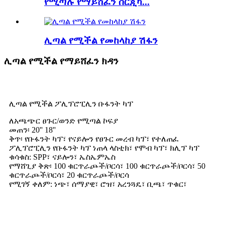
የሚጣሉ የማይሸፈን ሰርጂካ...
ሊጣል የሚችል የመከላከያ ሽፋን
ሊጣል የሚችል የማይሸፈን ክዳን
ሊጣል የሚችል ፖሊፕሮፒሊን ቡፋንት ካፕ
ለአጫጭር ፀጉር/ወንድ የሚጣል ኮፍያ
መጠን፡ 20'' 18''
ቅጥ፡ የቡፋንት ካፕ፣ የናይሎን የፀጉር መረብ ካፕ፣ የተለጠፈ
ፖሊፕሮፒሊን የቡፋንት ካፕ ነጠላ ላስቲክ፣ የሞብ ካፕ፣ ክሊፕ ካፕ
ቁሳቁስ: SPP፣ ናይሎን፣ ኤስኤምኤስ
የማሸጊያ ቅጽ፡ 100 ቁርጥራጮች/ቦርሳ፣ 100 ቁርጥራጮች/ቦርሳ፣ 50
ቁርጥራጮች/ቦርሳ፣ 20 ቁርጥራጮች/ቦርሳ
የሚገኝ ቀለም: ነጭ፣ ሰማያዊ፣ ሮዝ፣ አረንጓዴ፣ ቢጫ፣ ጥቁር፣