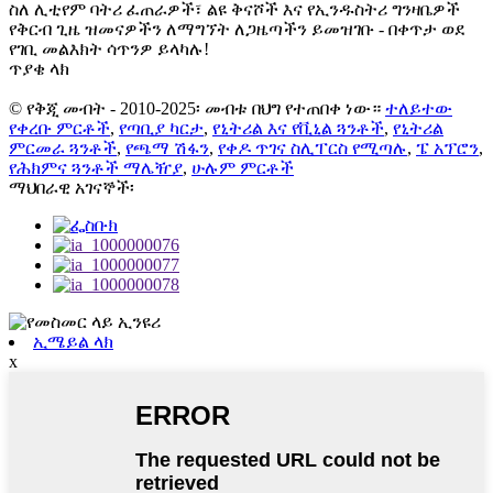
ስለ ሊቲየም ባትሪ ፈጠራዎች፣ ልዩ ቅናሾች እና የኢንዱስትሪ ግንዛቤዎች
የቅርብ ጊዜ ዝመናዎችን ለማግኘት ለጋዜጣችን ይመዝገቡ - በቀጥታ ወደ
የገቢ መልእክት ሳጥንዎ ይላካሉ!
ጥያቄ ላክ
© የቅጂ መብት - 2010-2025፡ መብቱ በህግ የተጠበቀ ነው።
ተለይተው
የቀረቡ ምርቶች
,
የጣቢያ ካርታ
,
የኒትሪል እና የቪኒል ጓንቶች
,
የኒትሪል
ምርመራ ጓንቶች
,
የጫማ ሽፋን
,
የቀዶ ጥገና ስሊፐርስ የሚጣሉ
,
ፔ አፕሮን
,
የሕክምና ጓንቶች ማሌዥያ
,
ሁሉም ምርቶች
ማህበራዊ አገናኞች፡
ኢሜይል ላክ
x